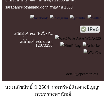
อ.เมืองนนทบุรี จังหวัดนนทบุรี 11000 อีเมล์ :
saraban@ipthailand.go.th สายด่วน 1368
สถิติผู้เข้าชมวันนี้ :
54
สถิติผู้เข้าชมรวม :
12873298
default_open="true">
สงวนลิขสิทธิ์ © 2564 กรมทรัพย์สินทางปัญญา
กระทรวงพาณิชย์